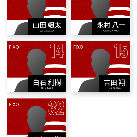
山田 颯太
永村 八一
View Profile
View Profile
SOUTA YAMADA
NAGAMURA YAICHI
14
15
FIXO
FIXO
白石 利樹
吉田 翔
View Profile
View Profile
RIKI SHIRAISHI
SHO YOSHIDA
32
FIXO