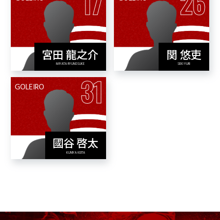
17
26
宮田 龍之介
関 悠吏
View Profile
View Profile
MIYATA RYUNOSUKE
SEKI YURI
31
GOLEIRO
國谷 啓太
View Profile
KUNIYA KEITA