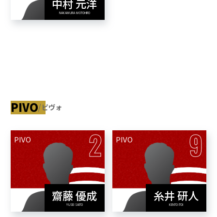
中村 元洋
View Profile
NAKAMURA MOTOHIRO
PIVO
ピヴォ
2
9
PIVO
PIVO
齋藤 優成
糸井 研人
View Profile
View Profile
YUSEI SAITO
KENTO ITOI