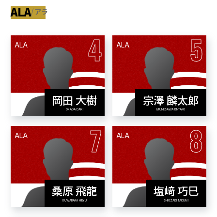
ALA
アラ
4
5
ALA
ALA
岡田 大樹
宗澤 麟太郎
View Profile
View Profile
OKADA DAIKI
MUNESAWA RINTARO
7
8
ALA
ALA
桑原 飛龍
塩﨑 巧巳
View Profile
View Profile
KUWABARA HIRYU
SHIOZAKI TAKUMI