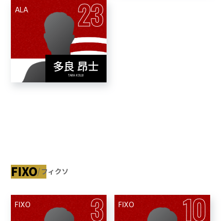
23
ALA
多良 昂士
View Profile
TARA KOUJI
FIXO
フィクソ
3
10
FIXO
FIXO