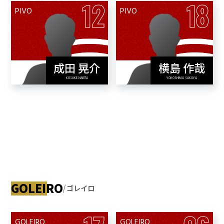
12
18
PIVO
PIVO
成田 晃介
横島 作哉
View Profile
View Profile
KOSUKE NARITA
YOKOSHIMA SAKUYA
GOLEIRO
ゴレイロ
GOLEIRO
GOLEIRO